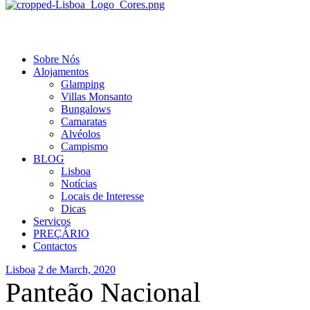
Menu
Sobre Nós
Alojamentos
Glamping
Villas Monsanto
Bungalows
Camaratas
Alvéolos
Campismo
BLOG
Lisboa
Notícias
Locais de Interesse
Dicas
Serviços
PREÇÁRIO
Contactos
Categories
Lisboa
2 de March, 2020
Panteão Nacional