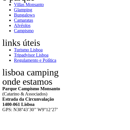
Villas Monsanto
Glamping
Bungalows
Camaratas
Alvéolos
Campismo
links úteis
Turismo Lisboa
Tripadvisor Lisboa
Regulamento e Política
lisboa camping
onde estamos
Parque Campismo Monsanto
(Catarino & Associados)
Estrada da Circunvalação
1400-061 Lisboa
GPS: N38°43’30’’ W9°12’27’