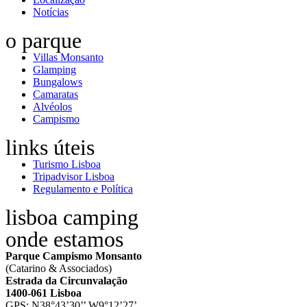
Notícias
o parque
Villas Monsanto
Glamping
Bungalows
Camaratas
Alvéolos
Campismo
links úteis
Turismo Lisboa
Tripadvisor Lisboa
Regulamento e Política
lisboa camping
onde estamos
Parque Campismo Monsanto
(Catarino & Associados)
Estrada da Circunvalação
1400-061 Lisboa
GPS: N38°43’30’’ W9°12’27’