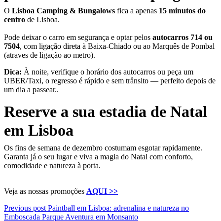
O
Lisboa Camping & Bungalows
fica a apenas
15 minutos do
centro
de Lisboa.
Pode deixar o carro em segurança e optar pelos
autocarros 714 ou
7504
, com ligação direta à Baixa-Chiado ou ao Marquês de Pombal
(atraves de ligação ao metro).
Dica:
À noite, verifique o horário dos autocarros ou peça um
UBER/Taxi, o regresso é rápido e sem trânsito — perfeito depois de
um dia a passear..
Reserve a sua estadia de Natal
em Lisboa
Os fins de semana de dezembro costumam esgotar rapidamente.
Garanta já o seu lugar e viva a magia do Natal com conforto,
comodidade e natureza à porta.
Veja as nossas promoções
AQUI >>
Post
Previous post
Paintball em Lisboa: adrenalina e natureza no
Emboscada Parque Aventura em Monsanto