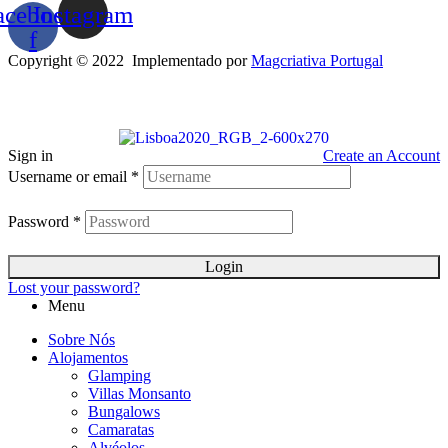
acebook-
Instagram
f
Copyright © 2022 Implementado por
Magcriativa Portugal
Sign in
Create an Account
Username or email
*
Password
*
Login
Lost your password?
Menu
Sobre Nós
Alojamentos
Glamping
Villas Monsanto
Bungalows
Camaratas
Alvéolos