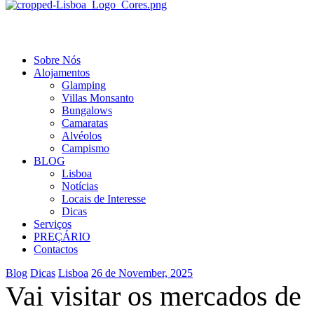
Menu
Sobre Nós
Alojamentos
Glamping
Villas Monsanto
Bungalows
Camaratas
Alvéolos
Campismo
BLOG
Lisboa
Notícias
Locais de Interesse
Dicas
Serviços
PREÇÁRIO
Contactos
Categories
Blog
Dicas
Lisboa
26 de November, 2025
Vai visitar os mercados de