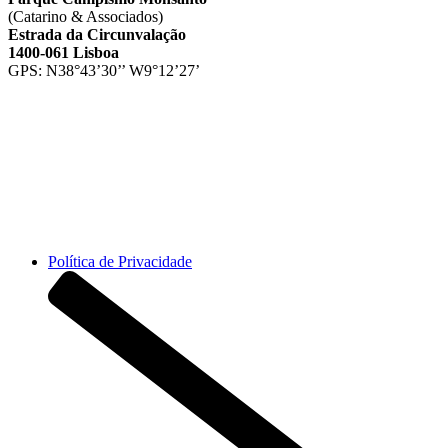
(Catarino & Associados)
Estrada da Circunvalação
1400-061 Lisboa
GPS: N38°43’30’’ W9°12’27’
Horário da recepção 8h-23:30h
📞 +351 217 628 200
Política de Privacidade