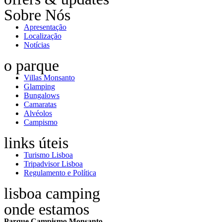
Sobre Nós
Apresentação
Localização
Notícias
o parque
Villas Monsanto
Glamping
Bungalows
Camaratas
Alvéolos
Campismo
links úteis
Turismo Lisboa
Tripadvisor Lisboa
Regulamento e Política
lisboa camping
onde estamos
Parque Campismo Monsanto