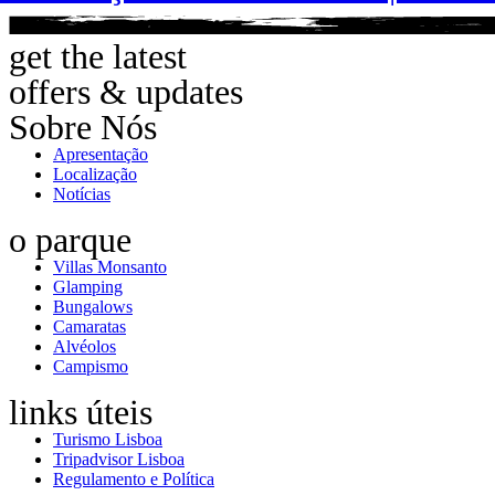
get the latest
offers & updates
Sobre Nós
Apresentação
Localização
Notícias
o parque
Villas Monsanto
Glamping
Bungalows
Camaratas
Alvéolos
Campismo
links úteis
Turismo Lisboa
Tripadvisor Lisboa
Regulamento e Política