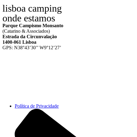
lisboa camping
onde estamos
Parque Campismo Monsanto
(Catarino & Associados)
Estrada da Circunvalação
1400-061 Lisboa
GPS: N38°43’30’’ W9°12’27’
Horário da recepção 8h-23:30h
📞 +351 217 628 200
Política de Privacidade