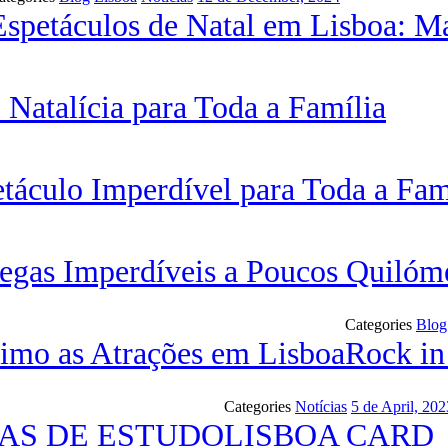
Espetáculos de Natal em Lisboa: Ma
 Natalícia para Toda a Família
áculo Imperdível para Toda a Fam
degas Imperdíveis a Poucos Quiló
Categories
Blog
imo as Atrações em Lisboa
Rock in
Categories
Notícias
5 de April, 202
TAS DE ESTUDO
LISBOA CARD