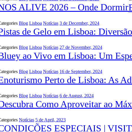
NOS ALIVE 2026 – Onde Dormir
ategories
Blog
Lisboa
Notícias
3 de December, 2024
Pistas de Gelo em Lisboa: Diversão
ategories
Blog
Lisboa
Notícias
27 de November, 2024
Bluey ao Vivo em Lisboa: Um Espet
ategories
Blog
Lisboa
Notícias
16 de September, 2024
Enoturismo Perto de Lisboa: As A
ategories
Blog
Lisboa
Notícias
6 de August, 2024
Descubra Como Aproveitar ao Máx
ategories
Notícias
5 de April, 2023
CONDIÇÕES ESPECIAIS | VISI