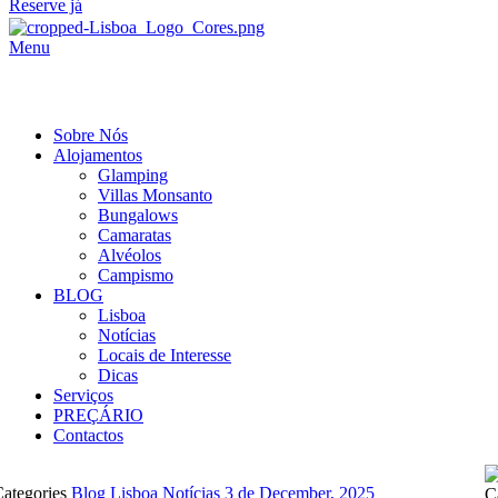
Reserve já
Menu
Sobre Nós
Alojamentos
Glamping
Villas Monsanto
Bungalows
Camaratas
Alvéolos
Campismo
BLOG
Lisboa
Notícias
Locais de Interesse
Dicas
Serviços
PREÇÁRIO
Contactos
ategories
Blog
Lisboa
Notícias
3 de December, 2025
C