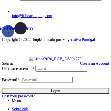
info@lisboacamping.com
acebook-
Instagram
f
Copyright © 2022 Implementado por
Magcriativa Portugal
Sign in
Create an Account
Username or email
*
Password
*
Login
Lost your password?
Menu
Sobre Nós