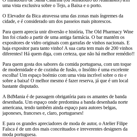
uma vista exclusiva sobre o Tejo, a Baixa e o porto.
O Elevador da Bica atravessa uma das zonas mais íngremes da
cidade, e é considerado um dos passeios mais pitorescos.
Para quem aprecia unir diversão e história, The Old Pharmacy Wine
Inn foi criado a partir de uma antiga farmácia. O bar mantém os
expositores de vidro originais com garrafas de vinhos nacionais. E
haja expositor para tanto vinho! A sua carta tem mais de 200 vinhos
diferentes! Há quem diga, com certeza, que não há melhor remédio!!
Para quem gosta dos sabores da comida portuguesa, com um toque
de modernidade e de cozinha de fusão, o Insólito é uma excelente
escolha! Um espaço boémio com uma vista incrível sobre o rio e
sobre a baixa! O melhor mesmo é fazer reserva, já que é um local
bastante disputado.
A BdMania é de passagem obrigatória para os amantes de banda
desenhada. Um espaço onde predomina a banda desenhada norte
americana, tendo também ainda espaço para autores belgas,
japoneses, franceses e, claro, portugueses!
E para os grandes apreciadores de moda de autor, o Atelier Filipe
Faísca é de um dos mais conceituados e irreverentes designers da
moda portuguesa.