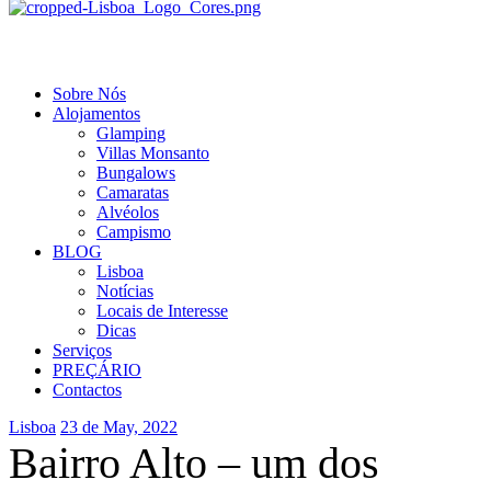
Menu
Sobre Nós
Alojamentos
Glamping
Villas Monsanto
Bungalows
Camaratas
Alvéolos
Campismo
BLOG
Lisboa
Notícias
Locais de Interesse
Dicas
Serviços
PREÇÁRIO
Contactos
Categories
Lisboa
23 de May, 2022
Bairro Alto – um dos