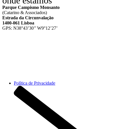
onde estamos
Parque Campismo Monsanto
(Catarino & Associados)
Estrada da Circunvalação
1400-061 Lisboa
GPS: N38°43’30’’ W9°12’27’
Horário da recepção 8h-23:30h
📞 +351 217 628 200
Política de Privacidade