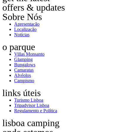
offers & updates
Sobre Nós
Apresentação
Localização
Notícias
o parque
Villas Monsanto
Glamping
Bungalows
Camaratas
Alvéolos
Campismo
links úteis
Turismo Lisboa
Tripadvisor Lisboa
Regulamento e Política
lisboa camping